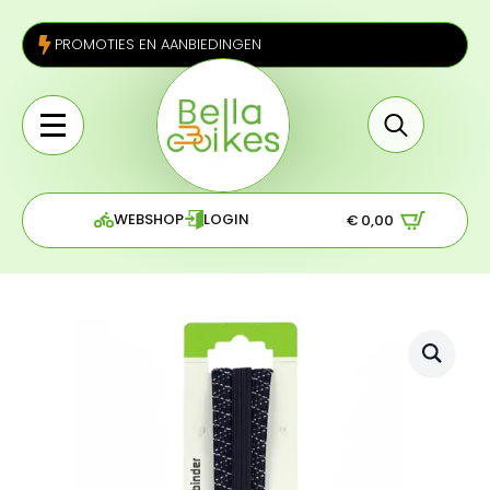
PROMOTIES EN AANBIEDINGEN
Search
for:
WEBSHOP
LOGIN
€
0,00