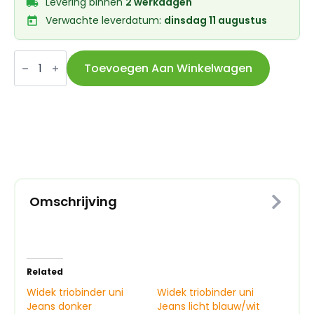
Levering binnen
2 werkdagen
Verwachte leverdatum:
dinsdag 11 augustus
Widek
triobinder
Toevoegen Aan Winkelwagen
uni
Jeans
donker
blauw/wit
aantal
Omschrijving
Related
Widek triobinder uni
Widek triobinder uni
Jeans donker
Jeans licht blauw/wit