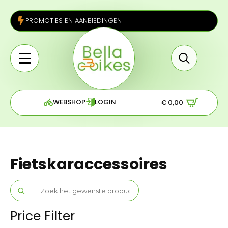
PROMOTIES EN AANBIEDINGEN
Search
for:
WEBSHOP
LOGIN
€
0,00
Fietskaraccessoires
Search
for:
Price Filter