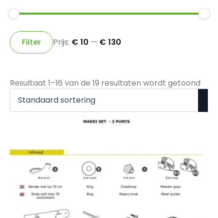
Min.
Max.
prijs
prijs
Filter
Prijs:
€ 10
—
€ 130
Resultaat 1–16 van de 19 resultaten wordt getoond