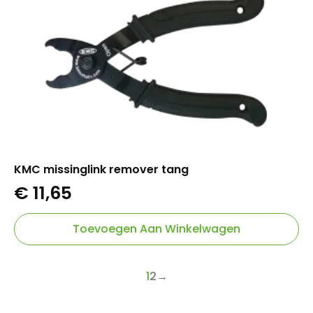
KMC missinglink remover tang
€
11,65
Toevoegen Aan Winkelwagen
1
2
→