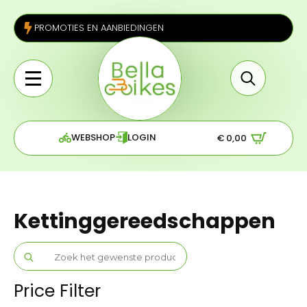
PROMOTIES EN AANBIEDINGEN
Search
for:
WEBSHOP
LOGIN
€
0,00
Kettinggereedschappen
Search
for:
Price Filter