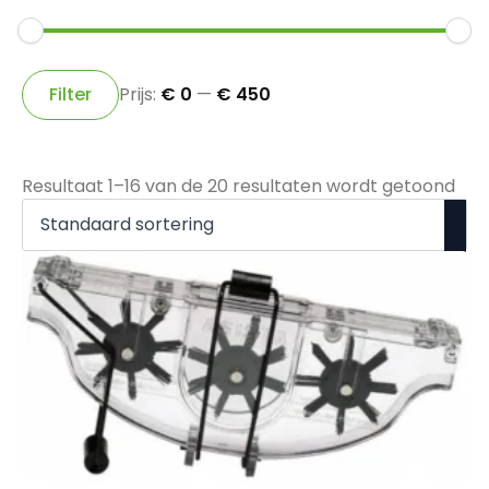
Min.
Max.
prijs
prijs
Filter
Prijs:
€ 0
—
€ 450
Resultaat 1–16 van de 20 resultaten wordt getoond