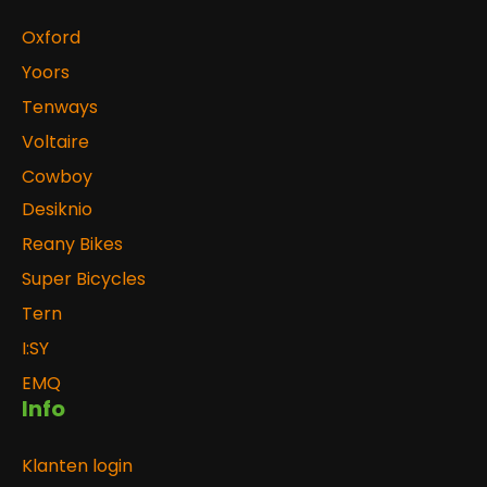
Oxford
Yoors
Tenways
Voltaire
Cowboy
Desiknio
Reany Bikes
Super Bicycles
Tern
I:SY
EMQ
Info
Klanten login