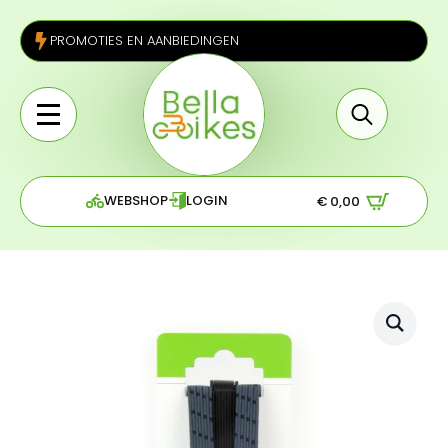
PROMOTIES EN AANBIEDINGEN
Search
for:
WEBSHOP
LOGIN
€
0,00