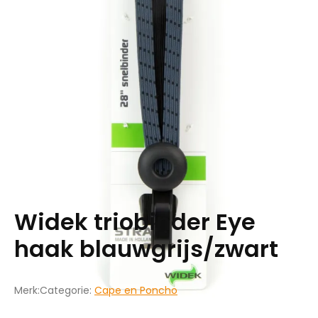
Widek triobinder Eye
haak blauwgrijs/zwart
Merk:
Categorie:
Cape en Poncho