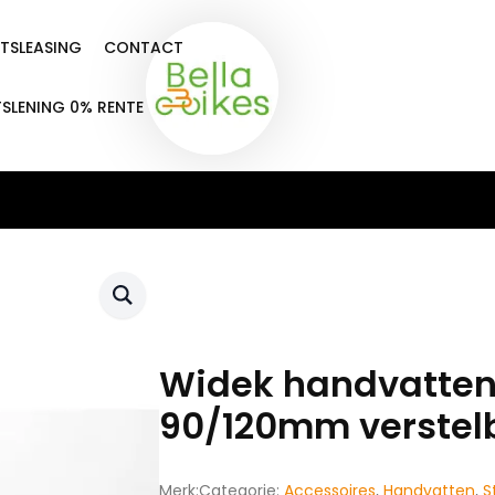
ETSLEASING
CONTACT
TSLENING 0% RENTE
Widek handvatten
90/120mm verstel
Merk:
Categorie:
Accessoires
,
Handvatten
,
S