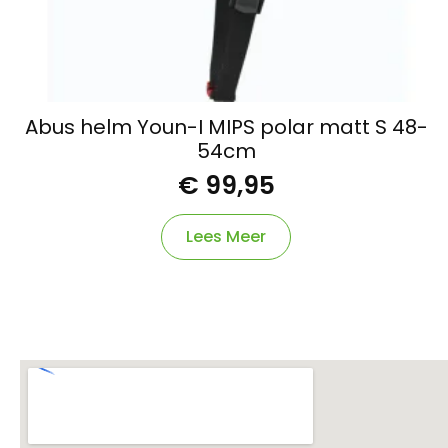
Abus helm Youn-I MIPS polar matt S 48-
54cm
€
99,95
Lees Meer