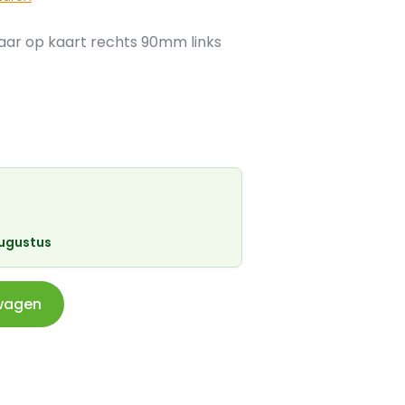
aar op kaart rechts 90mm links
augustus
wagen