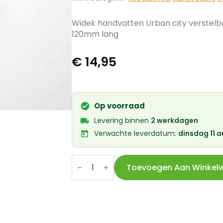
Widek handvatten Urban city verstelb
120mm lang
€
14,95
Op voorraad
Levering binnen
2 werkdagen
Verwachte leverdatum:
dinsdag 11 
Widek
handvatten
Toevoegen Aan Winkel
Urban
90/120mm
verstelbaar
zwart
aantal