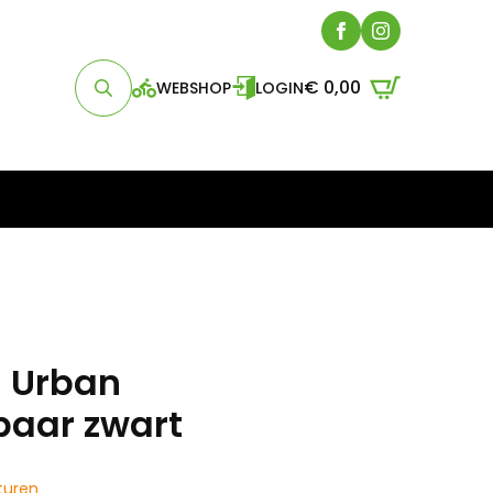
€
0,00
WEBSHOP
LOGIN
Search
for:
 Urban
baar zwart
turen