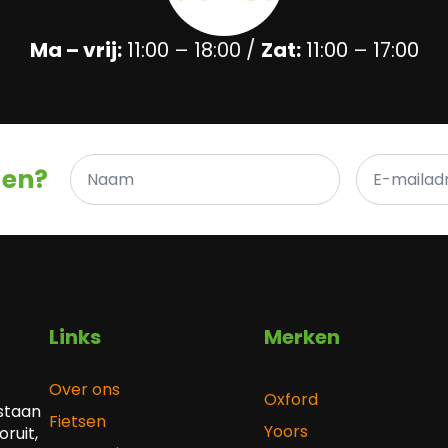
Ma – vrij:
11:00 – 18:00 /
Zat:
11:00 – 17:00
Naam
E-
gen?
*
mailadres
*
Links
Merken
Over ons
Oxford
 staan
Fietsen
Yoors
ruit,