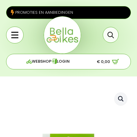
PROMOTIES EN AANBIEDINGEN
Search
for:
WEBSHOP
LOGIN
€
0,00