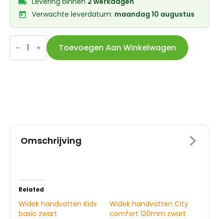
Levering binnen
2 werkdagen
Verwachte leverdatum:
maandag 10 augustus
Widek
handvatten
Toevoegen Aan Winkelwagen
Heavy
Duty
110mm
zwart
aantal
Omschrijving
Related
Widek handvatten Kids
Widek handvatten City
basic zwart
comfort 120mm zwart