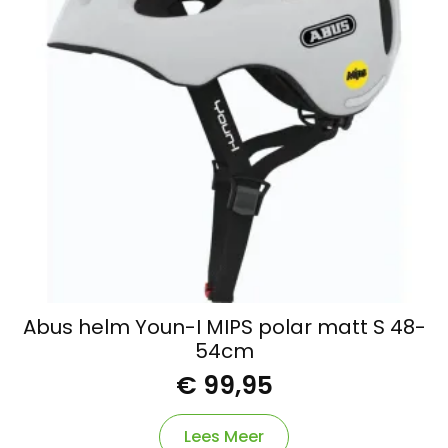
Abus helm Youn-I MIPS polar matt S 48-
54cm
€
99,95
Lees Meer