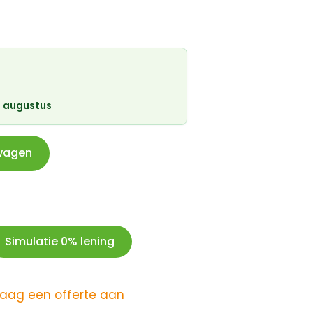
 augustus
wagen
Simulatie 0% lening
raag een offerte aan