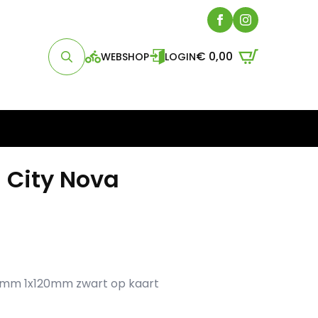
€
0,00
WEBSHOP
LOGIN
Search
for:
 City Nova
0mm 1x120mm zwart op kaart