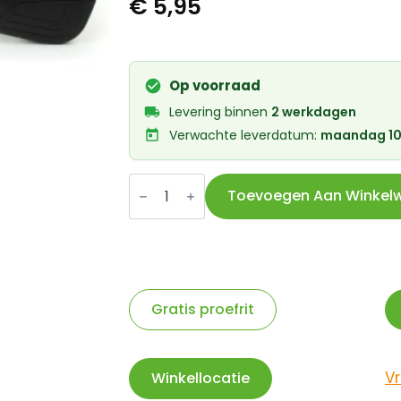
€
5,95
Op voorraad
Levering binnen
2 werkdagen
Verwachte leverdatum:
maandag 10
Widek
handvatten
Toevoegen Aan Winkel
City
Nova
90/120mm
zwart
aantal
Gratis proefrit
V
Winkellocatie