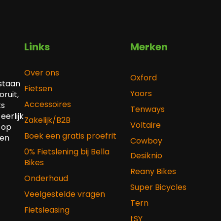
Links
Merken
Over ons
Oxford
 staan
Fietsen
Yoors
ruit,
Accessoires
ts
Tenways
eerlijk
Zakelijk/B2B
Voltaire
 op
Boek een gratis proefrit
 en
Cowboy
0% Fietslening bij Bella
Desiknio
Bikes
Reany Bikes
Onderhoud
Super Bicycles
Veelgestelde vragen
Tern
Fietsleasing
I:SY