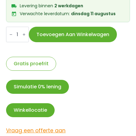
Levering binnen
2 werkdagen
Verwachte leverdatum:
dinsdag 11 augustus
Widek
fietsmandje
Toevoegen Aan Winkelwagen
Explorer
Clappy
Crab
rood
aantal
Gratis proefrit
Simulatie 0% lening
Winkellocatie
Vraag een offerte aan