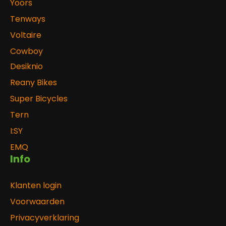
Yoors
Tenways
Voltaire
Cowboy
Desiknio
Reany Bikes
Super Bicycles
Tern
I:SY
EMQ
Info
Klanten login
Voorwaarden
Privacyverklaring