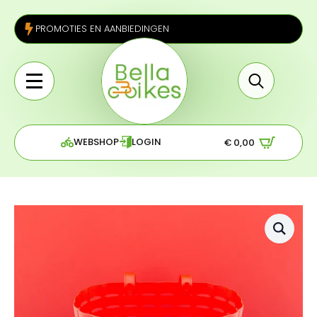
PROMOTIES EN AANBIEDINGEN
Search
for:
WEBSHOP
LOGIN
€
0,00