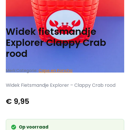
Widek fietsmandje
Explorer Clappy Crab
rood
Merk:
Categorie:
Cape en Poncho
Widek Fietsmandje Explorer – Clappy Crab rood
€
9,95
Op voorraad