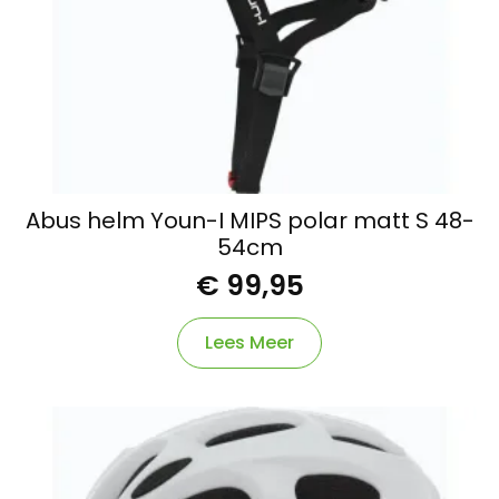
Abus helm Youn-I MIPS polar matt S 48-
54cm
€
99,95
Lees Meer