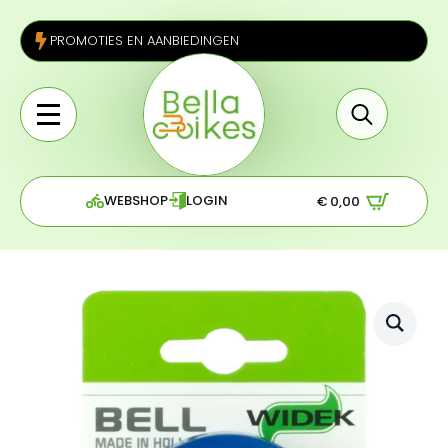
PROMOTIES EN AANBIEDINGEN
Search
for:
WEBSHOP
LOGIN
€
0,00