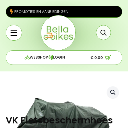
PROMOTIES EN AANBIEDINGEN
Search
for:
WEBSHOP
LOGIN
€
0,00
VK Fietsbeschermhoes