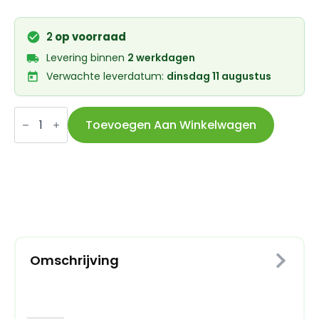
2
op voorraad
Levering binnen
2 werkdagen
Verwachte leverdatum:
dinsdag 11 augustus
VK
Fietsbeschermhoes
Toevoegen Aan Winkelwagen
Re-
cover
Tandem
115
x
295
forest
green
aantal
Omschrijving