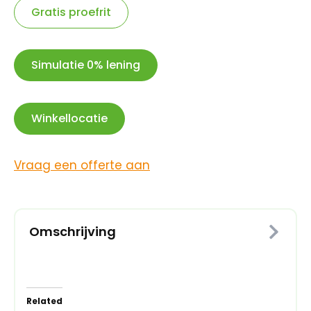
zilver
Gratis proefrit
aantal
Simulatie 0% lening
Winkellocatie
Vraag een offerte aan
Omschrijving
Related