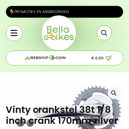
PROMOTIES EN AANBIEDINGEN
Search
for:
WEBSHOP
LOGIN
€
0,00
Vinty crankstel 38t 1/8
inch crank 170mm zilver