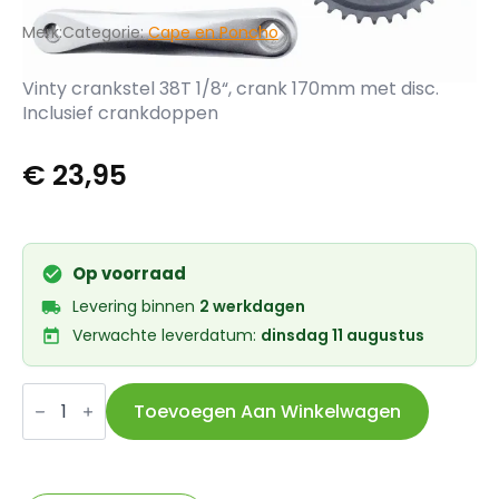
Merk:
Categorie:
Cape en Poncho
Vinty crankstel 38T 1/8“, crank 170mm met disc.
Inclusief crankdoppen
€
23,95
Op voorraad
Levering binnen
2 werkdagen
Verwachte leverdatum:
dinsdag 11 augustus
Vinty
crankstel
Toevoegen Aan Winkelwagen
38t
1/8
inch
crank
170mm