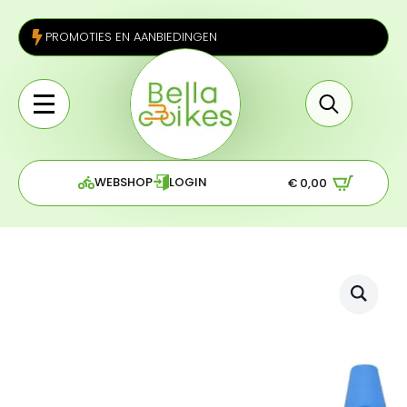
PROMOTIES EN AANBIEDINGEN
Search
for:
WEBSHOP
LOGIN
€
0,00