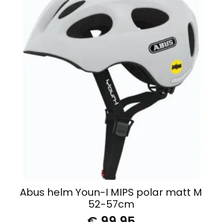
Abus helm Youn-I MIPS polar matt M
52-57cm
€
99,95