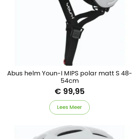
Abus helm Youn-I MIPS polar matt S 48-
54cm
€
99,95
Lees Meer