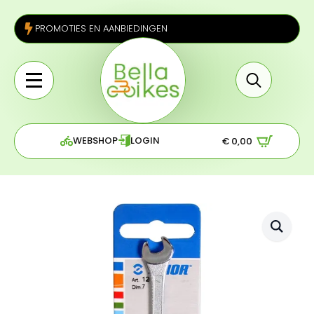
PROMOTIES EN AANBIEDINGEN
Search
for:
WEBSHOP
LOGIN
€
0,00