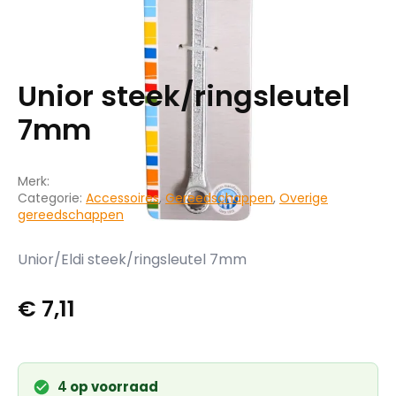
Unior steek/ringsleutel
7mm
Merk:
Categorie:
Accessoires
,
Gereedschappen
,
Overige
gereedschappen
Unior/Eldi steek/ringsleutel 7mm
€
7,11
4
op voorraad