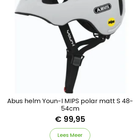
Abus helm Youn-I MIPS polar matt S 48-
54cm
€
99,95
Lees Meer