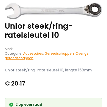
Unior steek/ring-
ratelsleutel 10
Merk:
Categorie:
Accessoires
,
Gereedschappen
,
Overige
gereedschappen
Unior steek/ring-ratelsleutel 10, lengte 158mm
€
20,17
2
op voorraad