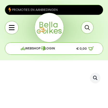
PROMOTIES EN AANBIEDINGEN
Search
for:
WEBSHOP
LOGIN
€
0,00