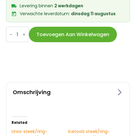
Levering binnen
2 werkdagen
Verwachte leverdatum:
dinsdag 11 augustus
Unior
steek/ring-
Toevoegen Aan Winkelwagen
ratelsleutel
10
aantal
Omschrijving
Related
Unior steek/ring-
Icetoolz steek/ring-