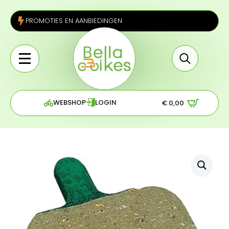
PROMOTIES EN AANBIEDINGEN
Search
for:
WEBSHOP
LOGIN
€
0,00