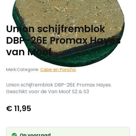
Union schijfremblok
DBP-26E Promax Hayes
van Moof
Merk:
Categorie:
Cape en Poncho
Union schijfremblok DBP-26E Promax Hayes.
Geschikt voor de Van Moof S2 & S3
€
11,95
Op voorraad