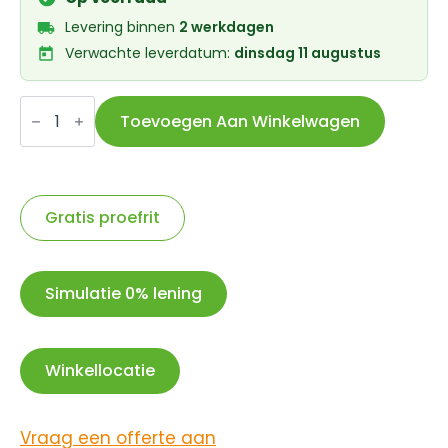
Levering binnen
2 werkdagen
Verwachte leverdatum:
dinsdag 11 augustus
Union
schijfremblok
Toevoegen Aan Winkelwagen
DBP-
26E
Promax
Hayes
van
Moof
Gratis proefrit
aantal
Simulatie 0% lening
Winkellocatie
Vraag een offerte aan