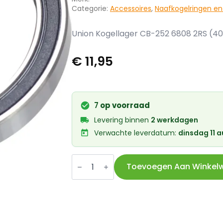
Categorie:
Accessoires
,
Naafkogelringen en
Union Kogellager CB-252 6808 2RS (4
€
11,95
7
op voorraad
Levering binnen
2 werkdagen
Verwachte leverdatum:
dinsdag 11 
Union
Kogellager
Toevoegen Aan Winkel
CB-
252
6808
2RS
(40x52x7)
aantal