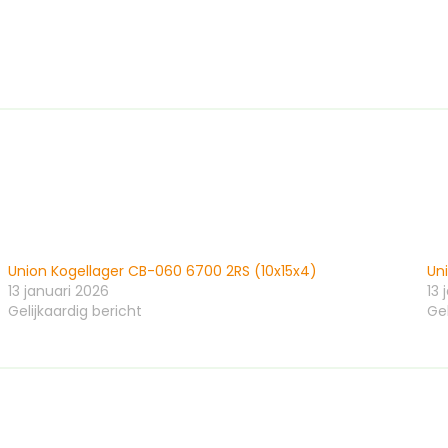
Union Kogellager CB-060 6700 2RS (10x15x4)
Un
13 januari 2026
13 
Gelijkaardig bericht
Gel