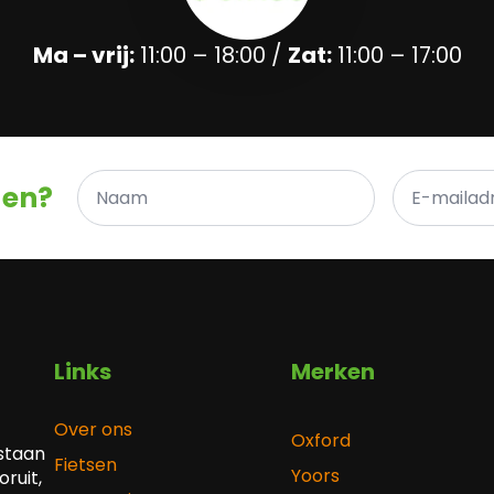
Ma – vrij:
11:00 – 18:00 /
Zat:
11:00 – 17:00
Naam
E-
gen?
*
mailadres
*
Links
Merken
Over ons
Oxford
 staan
Fietsen
Yoors
ruit,