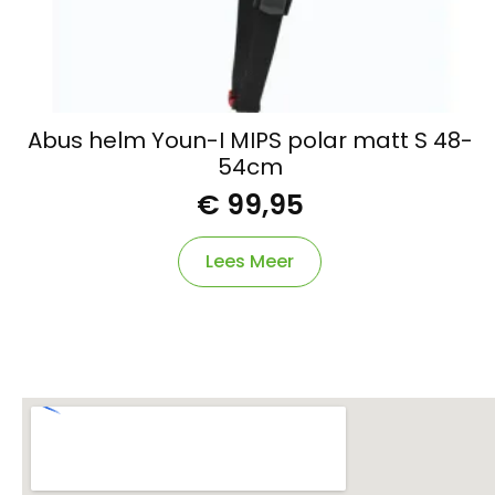
Abus helm Youn-I MIPS polar matt S 48-
54cm
€
99,95
Lees Meer