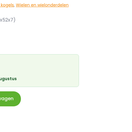
 kogels
,
Wielen en wielonderdelen
0x52x7)
augustus
wagen