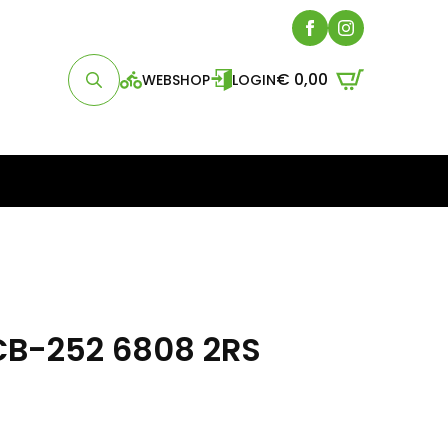
€
0,00
WEBSHOP
LOGIN
Search
for:
CB-252 6808 2RS