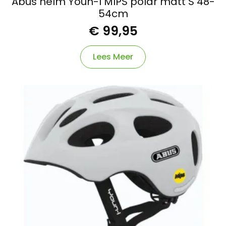
Abus helm Youn-I MIPS polar matt S 48-
54cm
€
99,95
Lees Meer