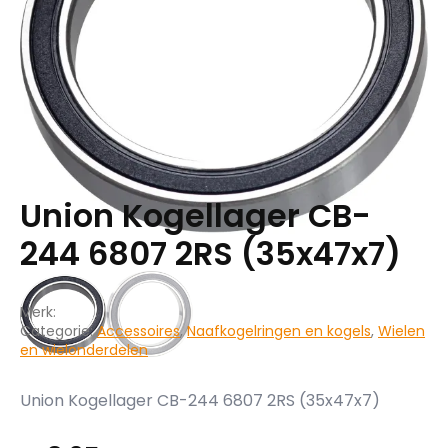
Union Kogellager CB-
244 6807 2RS (35x47x7)
Merk:
Categorie:
Accessoires
,
Naafkogelringen en kogels
,
Wielen
en wielonderdelen
Union Kogellager CB-244 6807 2RS (35x47x7)