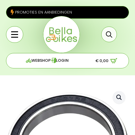
PROMOTIES EN AANBIEDINGEN
Search
for:
WEBSHOP
LOGIN
€
0,00