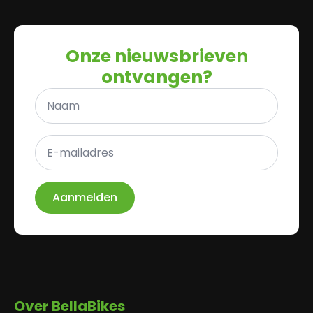
Onze nieuwsbrieven
ontvangen?
Naam
*
E-
mailadres
*
Aanmelden
Over BellaBikes