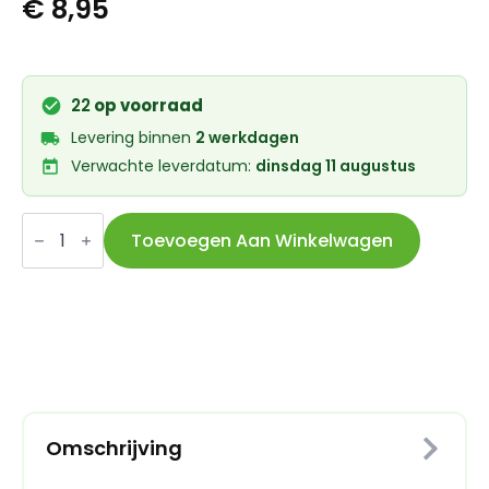
€
8,95
22
op voorraad
Levering binnen
2 werkdagen
Verwachte leverdatum:
dinsdag 11 augustus
Union
Kogellager
Toevoegen Aan Winkelwagen
CB-
244
6807
2RS
(35x47x7)
aantal
Omschrijving