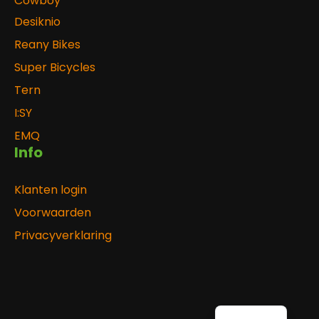
Cowboy
Desiknio
Reany Bikes
Super Bicycles
Tern
I:SY
EMQ
Info
Klanten login
Voorwaarden
Privacyverklaring