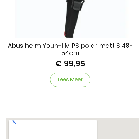
Abus helm Youn-I MIPS polar matt S 48-
54cm
€
99,95
Lees Meer