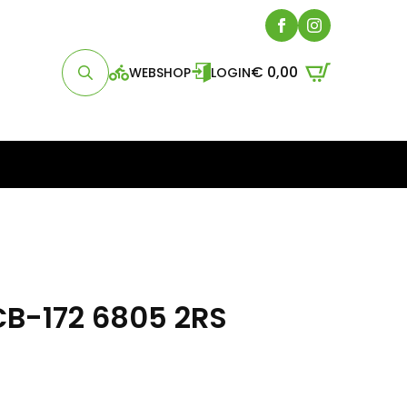
€
0,00
WEBSHOP
LOGIN
Search
for:
CB-172 6805 2RS