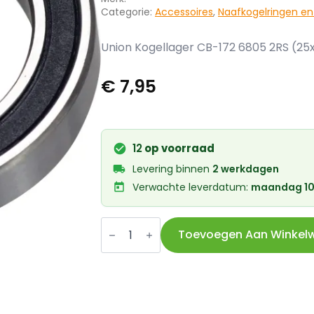
Categorie:
Accessoires
,
Naafkogelringen en
Union Kogellager CB-172 6805 2RS (25
€
7,95
12
op voorraad
Levering binnen
2 werkdagen
Verwachte leverdatum:
maandag 10
Union
Kogellager
Toevoegen Aan Winkel
CB-
172
6805
2RS
(25x37x7)
aantal