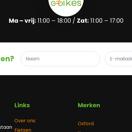
Ma – vrij:
11:00 – 18:00 /
Zat:
11:00 – 17:00
Naam
E-
gen?
*
mailadres
*
Links
Merken
Over ons
Oxford
 staan
Fietsen