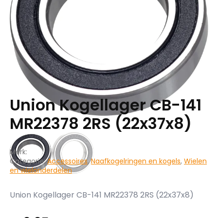
Union Kogellager CB-141
MR22378 2RS (22x37x8)
Merk:
Categorie:
Accessoires
,
Naafkogelringen en kogels
,
Wielen
en wielonderdelen
Union Kogellager CB-141 MR22378 2RS (22x37x8)