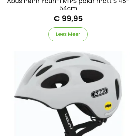
Abus helm Youn-I MIPS polar matt S 48-
54cm
€
99,95
Lees Meer