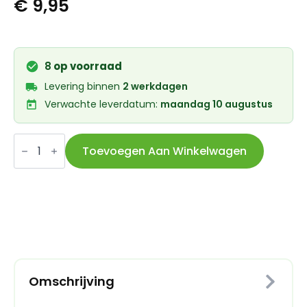
€
9,95
8
op voorraad
Levering binnen
2 werkdagen
Verwachte leverdatum:
maandag 10 augustus
Union
Kogellager
Toevoegen Aan Winkelwagen
CB-
141
MR22378
2RS
(22x37x8)
aantal
Omschrijving