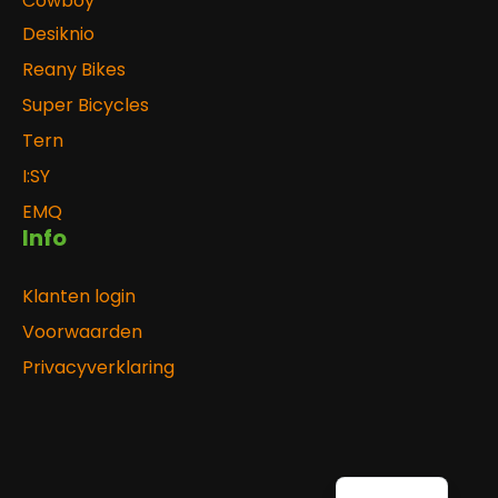
Cowboy
Desiknio
Reany Bikes
Super Bicycles
Tern
I:SY
EMQ
Info
Klanten login
Voorwaarden
Privacyverklaring