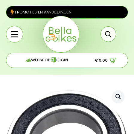
PROMOTIES EN AANBIEDINGEN
Search
for:
WEBSHOP
LOGIN
€
0,00