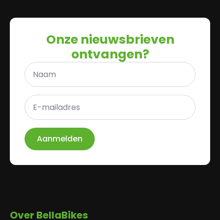
Onze nieuwsbrieven
ontvangen?
Naam
*
E-
mailadres
*
Aanmelden
Over BellaBikes