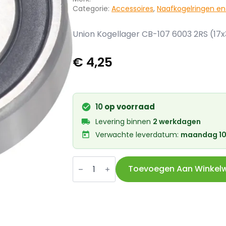
Categorie:
Accessoires
,
Naafkogelringen en
Union Kogellager CB-107 6003 2RS (17x
€
4,25
10
op voorraad
Levering binnen
2 werkdagen
Verwachte leverdatum:
maandag 10
Union
Kogellager
Toevoegen Aan Winkel
CB-
107
6003
2RS
(17x35x10)
aantal