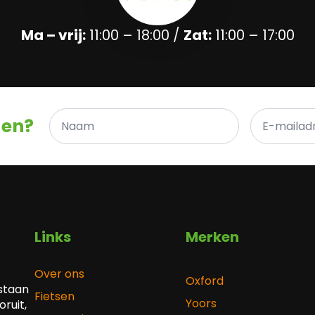
Ma – vrij:
11:00 – 18:00 /
Zat:
11:00 – 17:00
Naam
E-
gen?
*
mailadres
*
Links
Merken
Over ons
Oxford
 staan
Fietsen
Yoors
ruit,