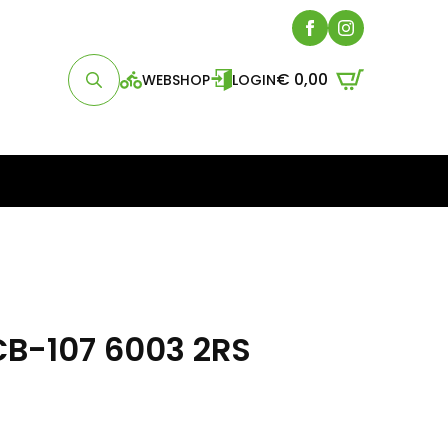
€
0,00
WEBSHOP
LOGIN
Search
for:
CB-107 6003 2RS