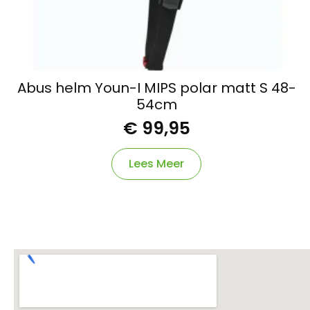
Abus helm Youn-I MIPS polar matt S 48-
54cm
€
99,95
Lees Meer