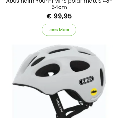
Abus helm Youn-I MIPS polar matt S 48-
54cm
€
99,95
Lees Meer