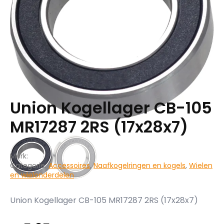
Union Kogellager CB-105
MR17287 2RS (17x28x7)
Merk:
Categorie:
Accessoires
,
Naafkogelringen en kogels
,
Wielen
en wielonderdelen
Union Kogellager CB-105 MR17287 2RS (17x28x7)