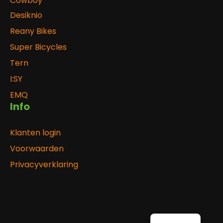
Cowboy
Desiknio
Reany Bikes
Super Bicycles
Tern
I:SY
EMQ
Info
Klanten login
Voorwaarden
Privacyverklaring