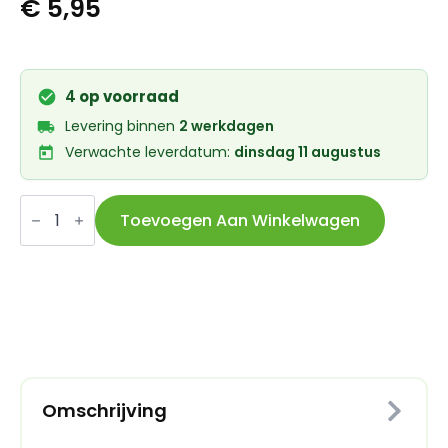
€
5,95
4
op voorraad
Levering binnen
2 werkdagen
Verwachte leverdatum:
dinsdag 11 augustus
Union
Kogellager
Toevoegen Aan Winkelwagen
CB-
105
MR17287
2RS
(17x28x7)
aantal
Omschrijving