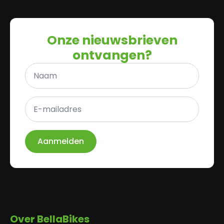
Onze nieuwsbrieven
ontvangen?
Naam
*
E-
mailadres
*
Aanmelden
Over BellaBikes