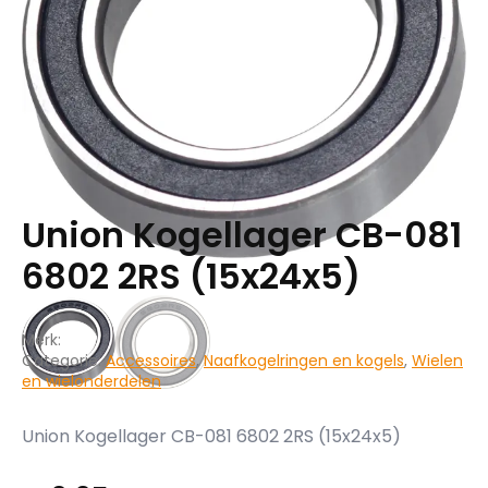
Union Kogellager CB-081
6802 2RS (15x24x5)
Merk:
Categorie:
Accessoires
,
Naafkogelringen en kogels
,
Wielen
en wielonderdelen
Union Kogellager CB-081 6802 2RS (15x24x5)