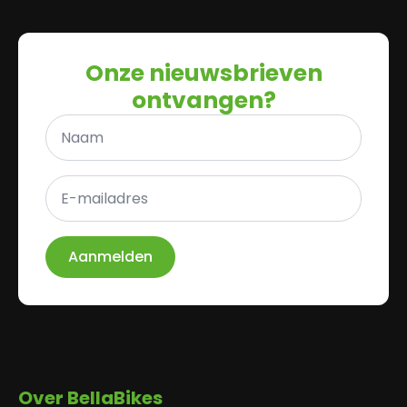
Onze nieuwsbrieven
ontvangen?
Naam
*
E-
mailadres
*
Aanmelden
Over BellaBikes