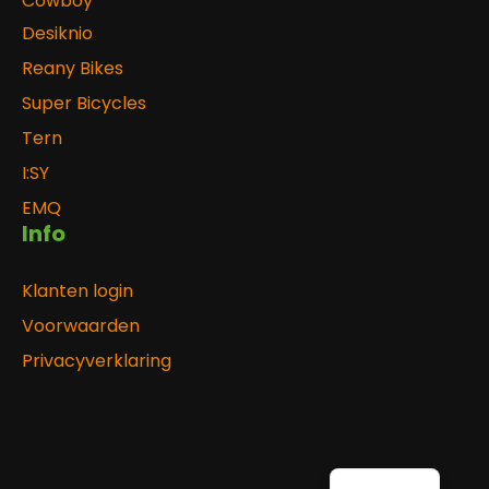
Cowboy
Desiknio
Reany Bikes
Super Bicycles
Tern
I:SY
EMQ
Info
Klanten login
Voorwaarden
Privacyverklaring