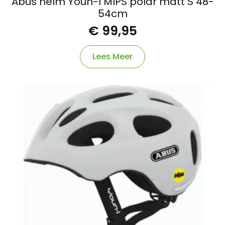
Abus helm Youn-I MIPS polar matt S 48-
54cm
€
99,95
Lees Meer