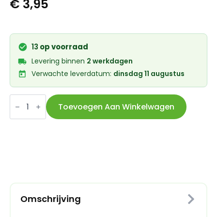
€
3,95
13
op voorraad
Levering binnen
2 werkdagen
Verwachte leverdatum:
dinsdag 11 augustus
Union
Kogellager
Toevoegen Aan Winkelwagen
CB-
081
6802
2RS
(15x24x5)
aantal
Omschrijving