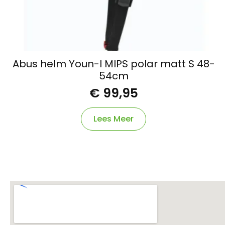
Abus helm Youn-I MIPS polar matt S 48-
54cm
€
99,95
Lees Meer