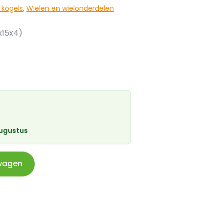
 kogels
,
Wielen en wielonderdelen
x15x4)
augustus
wagen