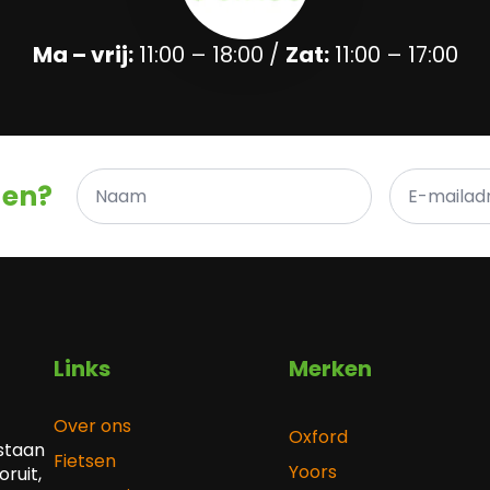
Ma – vrij:
11:00 – 18:00 /
Zat:
11:00 – 17:00
Naam
E-
gen?
*
mailadres
*
Links
Merken
Over ons
Oxford
 staan
Fietsen
Yoors
ruit,