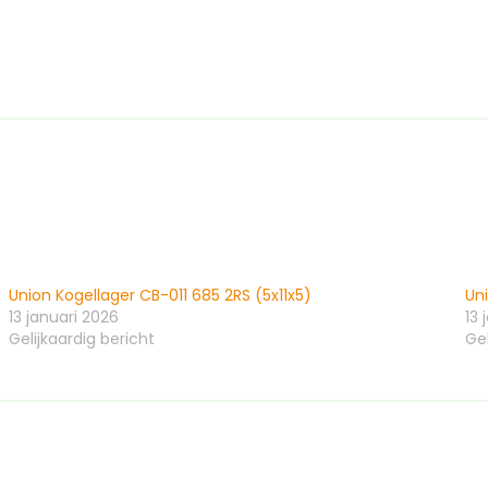
Union Kogellager CB-011 685 2RS (5x11x5)
Un
13 januari 2026
13 
Gelijkaardig bericht
Gel