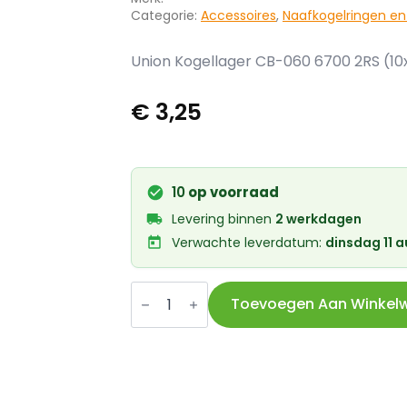
Categorie:
Accessoires
,
Naafkogelringen en
Union Kogellager CB-060 6700 2RS (10
€
3,25
10
op voorraad
Levering binnen
2 werkdagen
Verwachte leverdatum:
dinsdag 11 
Union
Kogellager
Toevoegen Aan Winkel
CB-
060
6700
2RS
(10x15x4)
aantal