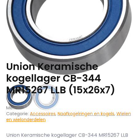
Union Keramische
kogellager CB-344
MR15267 LLB (15x26x7)
Merk:
Categorie:
Accessoires
,
Naafkogelringen en kogels
,
Wielen
en wielonderdelen
Union Keramische kogellager CB-344 MR15267 LLB