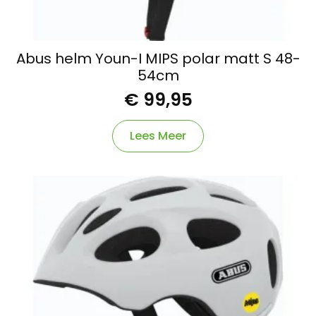
Abus helm Youn-I MIPS polar matt S 48-
54cm
€
99,95
Lees Meer