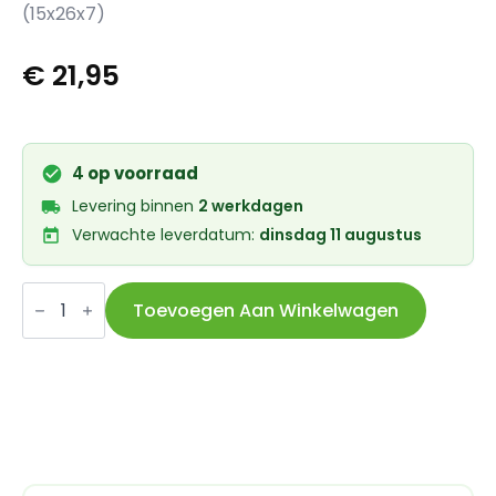
(15x26x7)
€
21,95
4
op voorraad
Levering binnen
2 werkdagen
Verwachte leverdatum:
dinsdag 11 augustus
Union
Keramische
Toevoegen Aan Winkelwagen
kogellager
CB-
344
MR15267
LLB
(15x26x7)
aantal