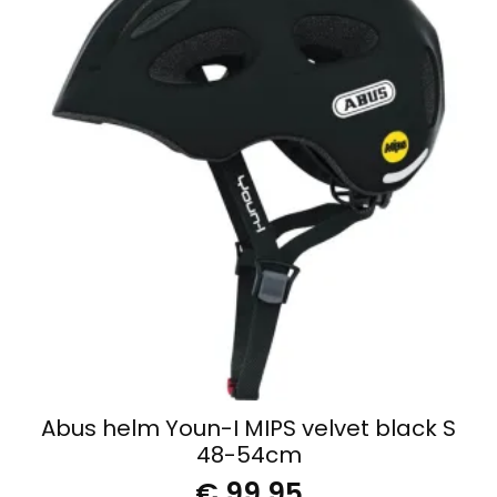
Abus helm Youn-I MIPS velvet black S
48-54cm
€
99,95