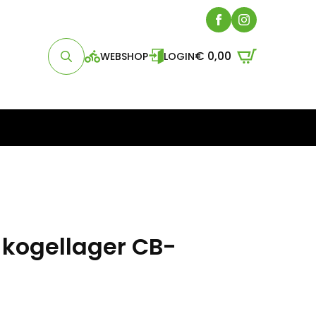
€
0,00
WEBSHOP
LOGIN
Search
for:
kogellager CB-