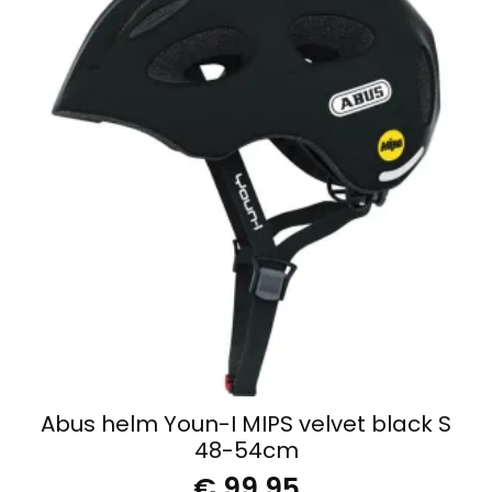
Abus helm Youn-I MIPS velvet black S
48-54cm
€
99,95