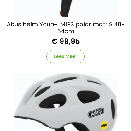
Abus helm Youn-I MIPS polar matt S 48-
54cm
€
99,95
Lees Meer