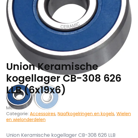
Union Keramische
kogellager CB-308 626
LLB (6x19x6)
Merk:
Categorie:
Accessoires
,
Naafkogelringen en kogels
,
Wielen
en wielonderdelen
Union Keramische kogellager CB-308 626 LLB