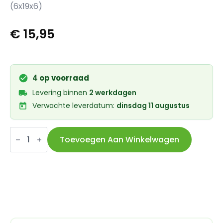
(6x19x6)
€
15,95
4
op voorraad
Levering binnen
2 werkdagen
Verwachte leverdatum:
dinsdag 11 augustus
Union
Keramische
Toevoegen Aan Winkelwagen
kogellager
CB-
308
626
LLB
(6x19x6)
aantal