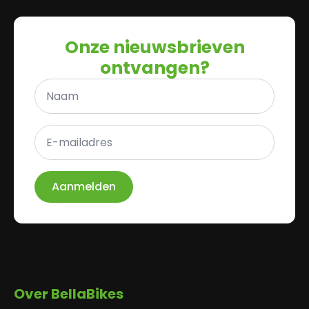
Onze nieuwsbrieven
ontvangen?
Naam
*
E-
mailadres
*
Aanmelden
Over BellaBikes