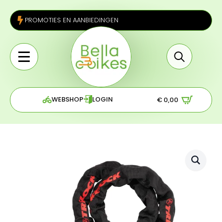
PROMOTIES EN AANBIEDINGEN
Search
for:
WEBSHOP
LOGIN
€
0,00