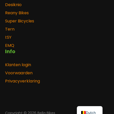
Desiknio
Reany Bikes
Super Bicycles
Tern
I:SY
EMQ
Info
Klanten login
Voorwaarden
Privacyverklaring
Dutch
Copyright © 2026 Bella Bikes