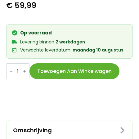
€
59,99
Op voorraad
Levering binnen
2 werkdagen
Verwachte leverdatum:
maandag 10 augustus
Trelock
insteekketting
Toevoegen Aan Winkelwagen
ZR
455
140/8
met
tas
aantal
Omschrijving