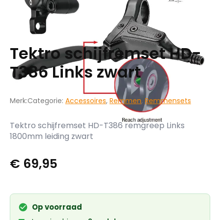
Tektro schijfremset HD-
T386 Links zwart
Merk:
Categorie:
Accessoires
,
Remmen
,
Remmensets
Tektro schijfremset HD-T386 remgreep Links
1800mm leiding zwart
€
69,95
Op voorraad