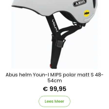
Abus helm Youn-I MIPS polar matt S 48-
54cm
€
99,95
Lees Meer