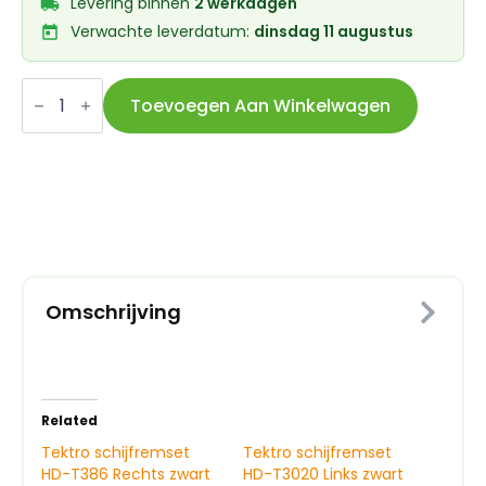
Levering binnen
2 werkdagen
Verwachte leverdatum:
dinsdag 11 augustus
Tektro
schijfremset
Toevoegen Aan Winkelwagen
HD-
T386
Links
zwart
aantal
Omschrijving
Related
Tektro schijfremset
Tektro schijfremset
HD-T386 Rechts zwart
HD-T3020 Links zwart