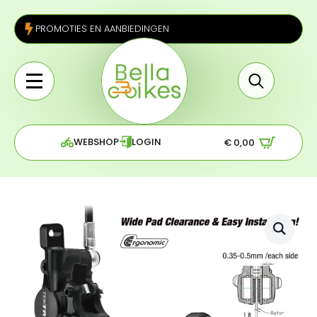
PROMOTIES EN AANBIEDINGEN
Search
for:
WEBSHOP
LOGIN
€
0,00