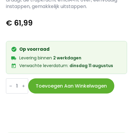
instappen, gemakkelijk uitstappen.
€
61,99
Op voorraad
Levering binnen
2 werkdagen
Verwachte leverdatum:
dinsdag 11 augustus
Shimano
pedalen
Toevoegen Aan Winkelwagen
SPD-
SL
PD-
RS500
aantal