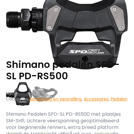
Shimano pedalen SPD-
SL PD-RS500
Merk:
Categorie:
Aandrijving en versnelling
,
Accessoires
,
Pedalen
Shimano Pedalen SPD-SL PD-RS500 met plaatjes
SM-SH11, Lichtere veerspanning geoptimaliseerd
voor beginnende renners, extra breed platform
draagt de trapkracht efficiÃ«nt over, eenvoudig