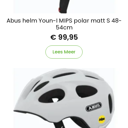
Abus helm Youn-I MIPS polar matt S 48-
54cm
€
99,95
Lees Meer