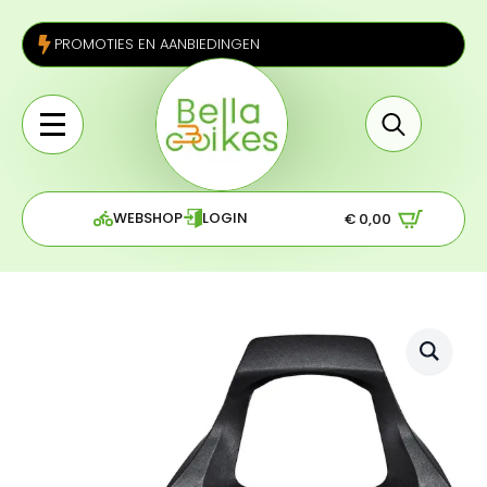
PROMOTIES EN AANBIEDINGEN
Search
for:
WEBSHOP
LOGIN
€
0,00