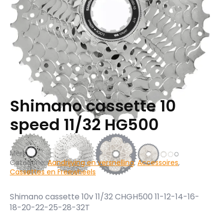
Shimano cassette 10
speed 11/32 HG500
Merk:
Categorie:
Aandrijving en versnelling
,
Accessoires
,
Cassettes en Freewheels
Shimano cassette 10v 11/32 CHGH500 11-12-14-16-
18-20-22-25-28-32T