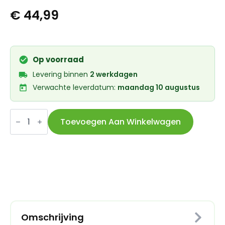
€
44,99
Op voorraad
Levering binnen
2 werkdagen
Verwachte leverdatum:
maandag 10 augustus
Shimano
cassette
Toevoegen Aan Winkelwagen
10
speed
11/32
HG500
aantal
Omschrijving