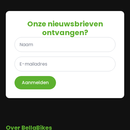
Onze nieuwsbrieven
ontvangen?
Naam
*
E-
mailadres
*
Aanmelden
Over BellaBikes