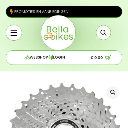
PROMOTIES EN AANBIEDINGEN
Search
for:
WEBSHOP
LOGIN
€
0,00