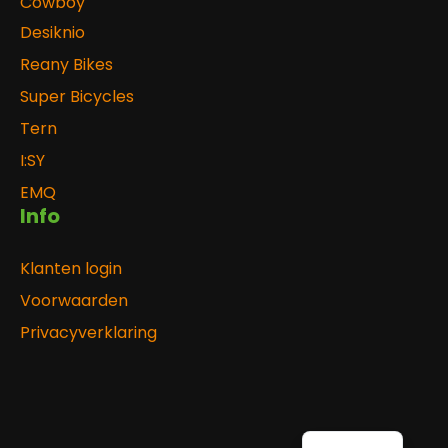
Cowboy
Desiknio
Reany Bikes
Super Bicycles
Tern
I:SY
EMQ
Info
Klanten login
Voorwaarden
Privacyverklaring