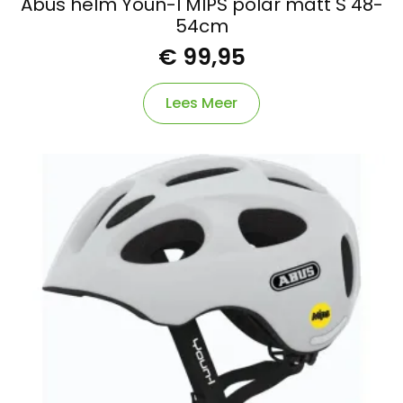
Abus helm Youn-I MIPS polar matt S 48-
54cm
€
99,95
Lees Meer