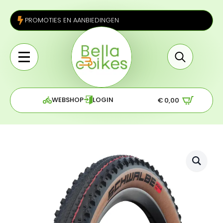
PROMOTIES EN AANBIEDINGEN
Search
for:
WEBSHOP
LOGIN
€
0,00