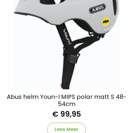
Abus helm Youn-I MIPS polar matt S 48-
54cm
€
99,95
Lees Meer