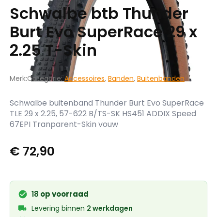
Schwalbe btb Thunder
Burt Evo SuperRace 29 x
2.25 T-Skin
Merk:
Categorie:
Accessoires
,
Banden
,
Buitenbanden
Schwalbe buitenband Thunder Burt Evo SuperRace
TLE 29 x 2.25, 57-622 B/TS-SK HS451 ADDIX Speed
67EPI Tranparent-Skin vouw
€
72,90
18
op voorraad
Levering binnen
2 werkdagen