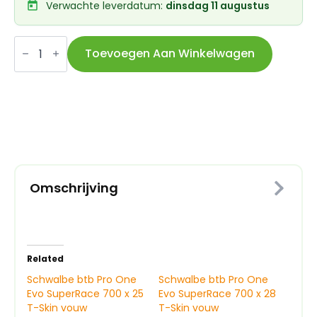
Verwachte leverdatum:
dinsdag 11 augustus
Schwalbe
btb
Toevoegen Aan Winkelwagen
Thunder
Burt
Evo
SuperRace
29
x
2.25
T-
Skin
aantal
Omschrijving
Related
Schwalbe btb Pro One
Schwalbe btb Pro One
Evo SuperRace 700 x 25
Evo SuperRace 700 x 28
T-Skin vouw
T-Skin vouw