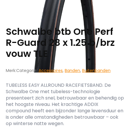
Schwalbe btb One Perf
R-Guard 28 x 1.25 b/brz
vouw TLE
Merk:
Categorie:
Accessoires
,
Banden
,
Buitenbanden
TUBELESS EASY ALLROUND RACEFIETSBAND. De
Schwalbe One met tubeless-technologie
presenteert zich snel, betrouwbaar en behendig op
het hoogste niveau. Het krachtige ADDIX
compound heeft een bijzonder lange levensduur en
is onder alle omstandigheden betrouwbaar – ook
op winterse natte wegen.