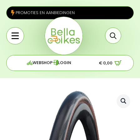
PROMOTIES EN AANBIEDINGEN
Search
for:
WEBSHOP
LOGIN
€
0,00