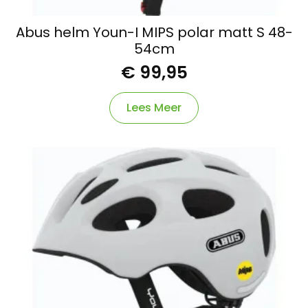
Abus helm Youn-I MIPS polar matt S 48-
54cm
€
99,95
Lees Meer