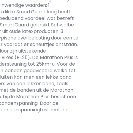
 inwendige waarden: 1 –
 dikke SmartGuard laag heeft
 beduidend voordeel wat betreft
ij SmartGuard gebruikt Schwalbe
uit oude latexproducten. 3 –
typische overbelasting door een te
 voordat er scheurtjes ontstaan.
oor zijn uitstekende
ikes (E-25). De Marathon Plus is
dersteuning tot 25km-u. Voor de
den banden geadviseerd welke tot
tsluiten kan men een lekke band
rs van een lekker band, zoals
 met de banden uit de Marathon
 bij de Marathon Plus beslist een
 bandenspanning. Door de
n bandenspanningtest met de