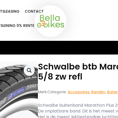
ETSLEASING
CONTACT
TSLENING 0% RENTE
Schwalbe btb Mara
5/8 zw refl
Merk:
Categorie:
Accessoires
,
Banden
,
Buite
Schwalbe buitenband Marathon Plus Z
De onplatbare band. Dit is het meest
Het is de meest lekbestendige luchtban