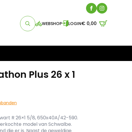
€
0,00
WEBSHOP
LOGIN
Search
for:
thon Plus 26 x 1
nbanden
wart R 26×1 5/8, 650x40A/42-590.
 verkochte model van Schwalbe.
d die er is. Naast de geweldige