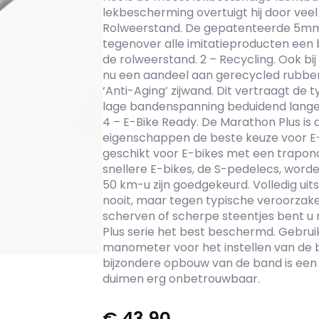
lekbescherming overtuigt hij door veel
Rolweerstand. De gepatenteerde 5mm
tegenover alle imitatieproducten een
de rolweerstand. 2 – Recycling. Ook b
nu een aandeel aan gerecycled rubber 
‘Anti-Aging’ zijwand. Dit vertraagt de 
lage bandenspanning beduidend langer
4 – E-Bike Ready. De Marathon Plus is d
eigenschappen de beste keuze voor E-B
geschikt voor E-bikes met een trapon
snellere E-bikes, de S-pedelecs, wor
50 km-u zijn goedgekeurd. Volledig ui
nooit, maar tegen typische veroorzake
scherven of scherpe steentjes bent u
Plus serie het best beschermd. Gebruik
manometer voor het instellen van de
bijzondere opbouw van de band is ee
duimen erg onbetrouwbaar.
€
43,90