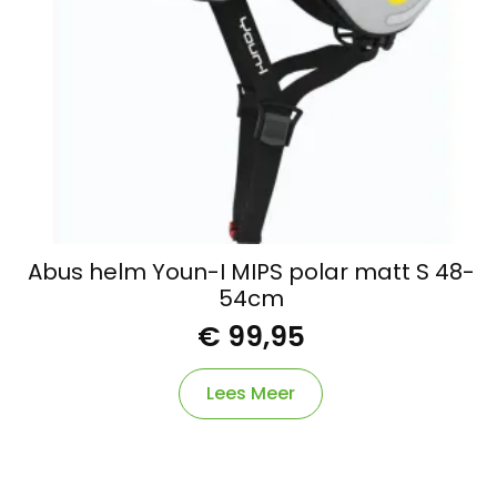
Abus helm Youn-I MIPS polar matt S 48-
54cm
€
99,95
Lees Meer