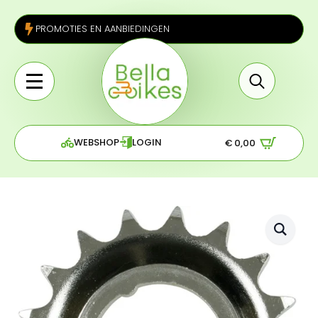
PROMOTIES EN AANBIEDINGEN
Search
for:
WEBSHOP
LOGIN
€
0,00