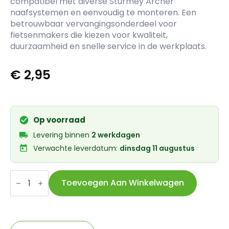
compatibel met diverse Sturmey Archer
naafsystemen en eenvoudig te monteren. Een
betrouwbaar vervangingsonderdeel voor
fietsenmakers die kiezen voor kwaliteit,
duurzaamheid en snelle service in de werkplaats.
€
2,95
Op voorraad
Levering binnen
2 werkdagen
Verwachte leverdatum:
dinsdag 11 augustus
SA
tandwiel
Toevoegen Aan Winkelwagen
17t
verdiept
voor
1/8
ketting