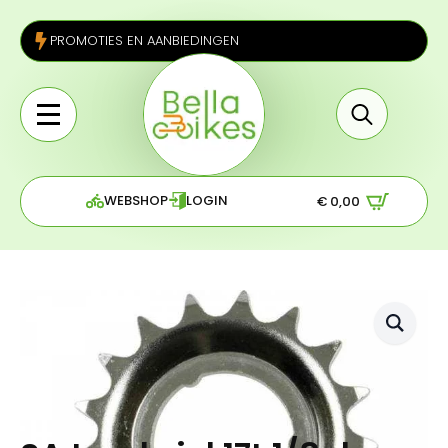
PROMOTIES EN AANBIEDINGEN
Search
for:
WEBSHOP
LOGIN
€
0,00