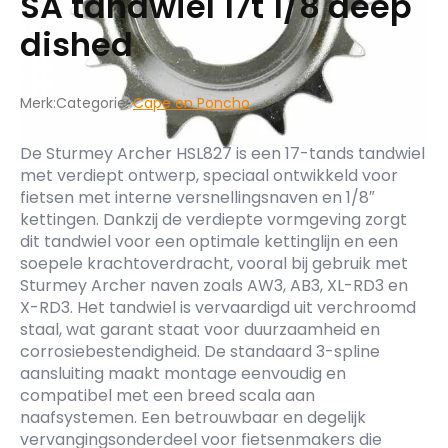
SA tandwiel 17t 1/8 deep
dished
Merk:
Categorie:
Cape en Poncho
De Sturmey Archer HSL827 is een 17-tands tandwiel
met verdiept ontwerp, speciaal ontwikkeld voor
fietsen met interne versnellingsnaven en 1/8″
kettingen. Dankzij de verdiepte vormgeving zorgt
dit tandwiel voor een optimale kettinglijn en een
soepele krachtoverdracht, vooral bij gebruik met
Sturmey Archer naven zoals AW3, AB3, XL-RD3 en
X-RD3. Het tandwiel is vervaardigd uit verchroomd
staal, wat garant staat voor duurzaamheid en
corrosiebestendigheid. De standaard 3-spline
aansluiting maakt montage eenvoudig en
compatibel met een breed scala aan
naafsystemen. Een betrouwbaar en degelijk
vervangingsonderdeel voor fietsenmakers die