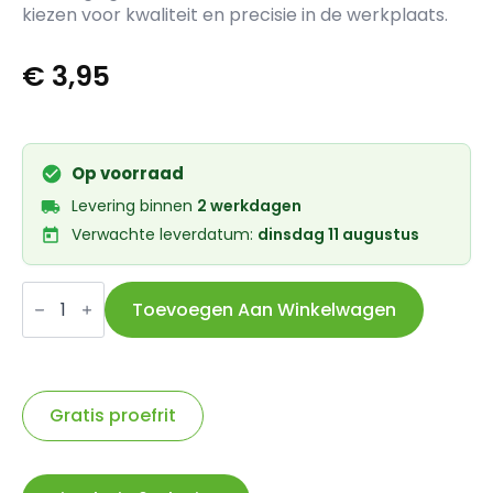
kiezen voor kwaliteit en precisie in de werkplaats.
€
3,95
Op voorraad
Levering binnen
2 werkdagen
Verwachte leverdatum:
dinsdag 11 augustus
SA
tandwiel
Toevoegen Aan Winkelwagen
17t
1/8
deep
dished
aantal
Gratis proefrit