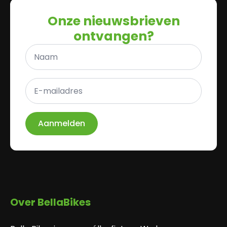
Onze nieuwsbrieven
ontvangen?
Naam
*
E-
mailadres
*
Aanmelden
Over BellaBikes