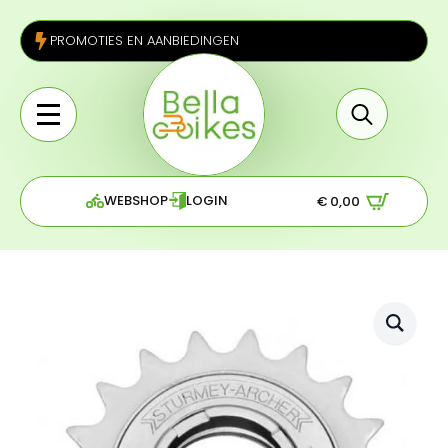
PROMOTIES EN AANBIEDINGEN
Search
for:
WEBSHOP
LOGIN
€
0,00