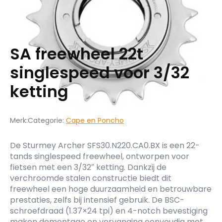
SA freewheel 22t
singlespeed voor 3/32
ketting
Merk:
Categorie:
Cape en Poncho
De Sturmey Archer SFS30.N220.CA0.BX is een 22-
tands singlespeed freewheel, ontworpen voor
fietsen met een 3/32″ ketting. Dankzij de
verchroomde stalen constructie biedt dit
freewheel een hoge duurzaamheid en betrouwbare
prestaties, zelfs bij intensief gebruik. De BSC-
schroefdraad (1.37×24 tpi) en 4-notch bevestiging
maken demontage en vervanging eenvoudig met