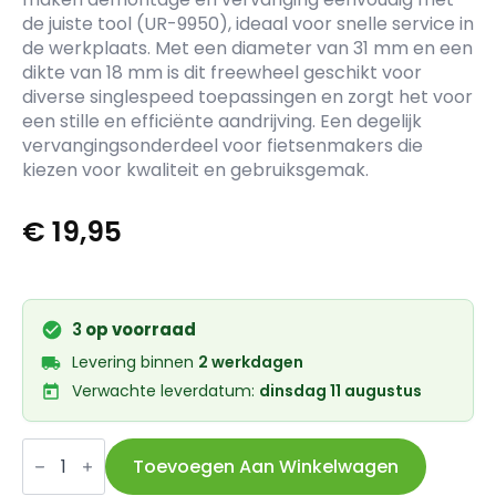
de juiste tool (UR-9950), ideaal voor snelle service in
de werkplaats. Met een diameter van 31 mm en een
dikte van 18 mm is dit freewheel geschikt voor
diverse singlespeed toepassingen en zorgt het voor
een stille en efficiënte aandrijving. Een degelijk
vervangingsonderdeel voor fietsenmakers die
kiezen voor kwaliteit en gebruiksgemak.
€
19,95
3
op voorraad
Levering binnen
2 werkdagen
Verwachte leverdatum:
dinsdag 11 augustus
SA
freewheel
Toevoegen Aan Winkelwagen
22t