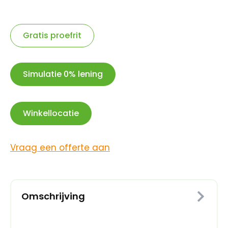
singlespeed
voor
3/32
ketting
aantal
Gratis proefrit
Simulatie 0% lening
Winkellocatie
Vraag een offerte aan
Omschrijving