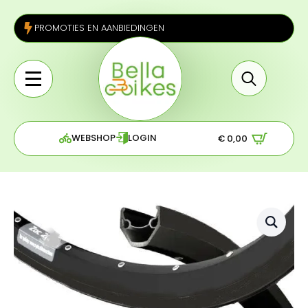
PROMOTIES EN AANBIEDINGEN
Search
for:
WEBSHOP
LOGIN
€
0,00