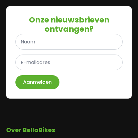
Onze nieuwsbrieven
ontvangen?
Naam
*
E-
mailadres
*
Aanmelden
Over BellaBikes