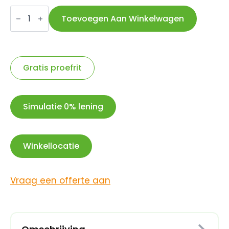
Ryde
velg
Toevoegen Aan Winkelwagen
28
ZAC421
zwart
disc
36/14
aantal
Gratis proefrit
Simulatie 0% lening
Winkellocatie
Vraag een offerte aan