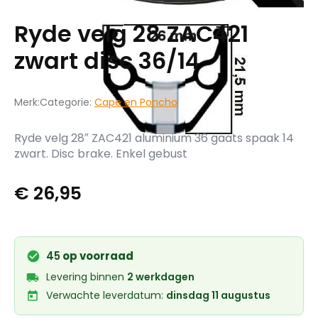
Ryde velg 28 ZAC421
zwart disc 36/14
Merk:
Categorie:
Cape en Poncho
Ryde velg 28″ ZAC421 aluminium 36 gaats spaak 14
zwart. Disc brake. Enkel gebust
€
26,95
45
op voorraad
Levering binnen
2 werkdagen
Verwachte leverdatum:
dinsdag 11 augustus