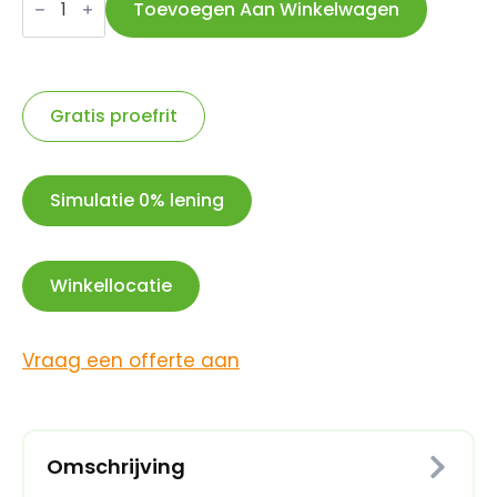
E
Toevoegen Aan Winkelwagen
velglint
fatbike
20
x
4.00
zwart
Gratis proefrit
aantal
Simulatie 0% lening
Winkellocatie
Vraag een offerte aan
Omschrijving