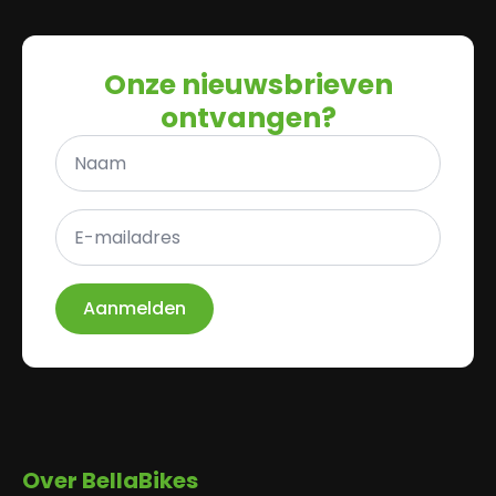
Onze nieuwsbrieven
ontvangen?
Naam
*
E-
mailadres
*
Aanmelden
Over BellaBikes