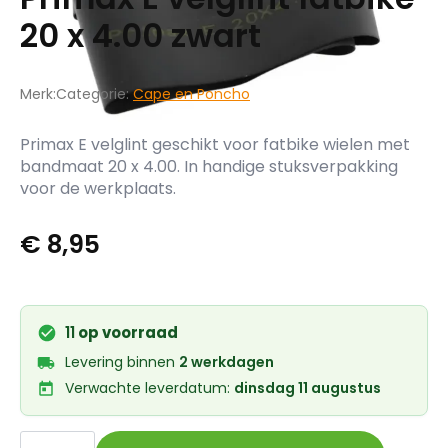
20 x 4.00 zwart
Merk:
Categorie:
Cape en Poncho
Primax E velglint geschikt voor fatbike wielen met
bandmaat 20 x 4.00. In handige stuksverpakking
voor de werkplaats.
€
8,95
11
op voorraad
Levering binnen
2 werkdagen
Verwachte leverdatum:
dinsdag 11 augustus
Primax