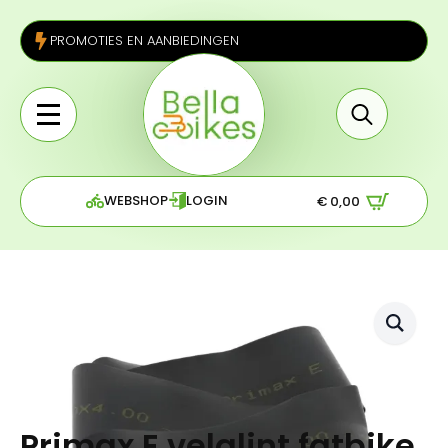
PROMOTIES EN AANBIEDINGEN
Search
for:
WEBSHOP
LOGIN
€
0,00
Primax E velglint fatbike