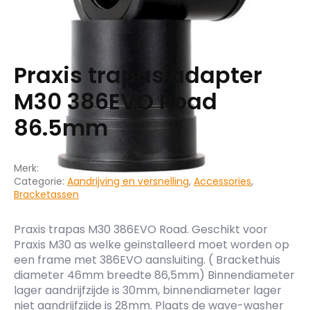
Praxis trapas adapter
M30 386EVO Road
86.5mm
Merk:
Categorie:
Aandrijving en versnelling
,
Accessories
,
Bracketassen
Praxis trapas M30 386EVO Road. Geschikt voor
Praxis M30 as welke geinstalleerd moet worden op
een frame met 386EVO aansluiting. ( Brackethuis
diameter 46mm breedte 86,5mm) Binnendiameter
lager aandrijfzijde is 30mm, binnendiameter lager
niet aandrijfzijde is 28mm. Plaats de wave-washer