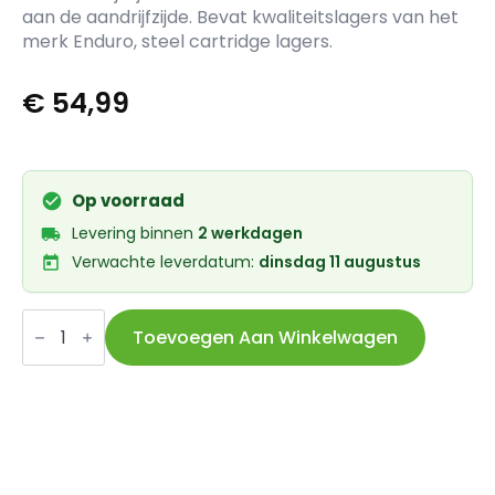
aan de aandrijfzijde. Bevat kwaliteitslagers van het
merk Enduro, steel cartridge lagers.
€
54,99
Op voorraad
Levering binnen
2 werkdagen
Verwachte leverdatum:
dinsdag 11 augustus
Praxis
trapas
Toevoegen Aan Winkelwagen
adapter
M30
386EVO
Road
86.5mm
aantal