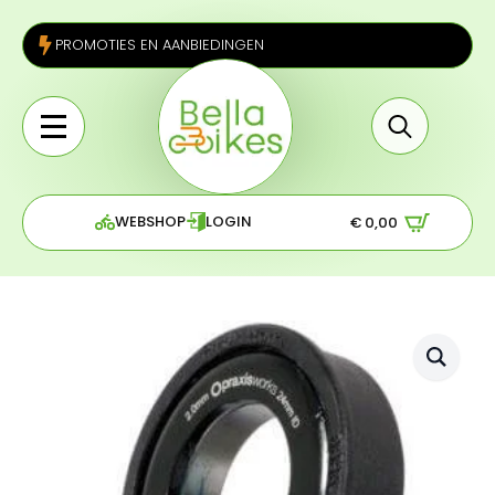
PROMOTIES EN AANBIEDINGEN
Search
for:
WEBSHOP
LOGIN
€
0,00