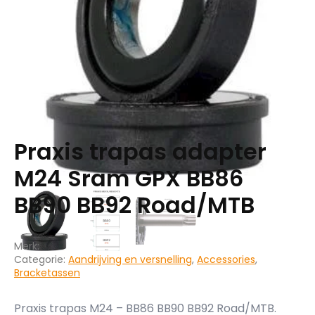
Praxis trapas adapter
M24 Sram GPX BB86
BB90 BB92 Road/MTB
Merk:
Categorie:
Aandrijving en versnelling
,
Accessories
,
Bracketassen
Praxis trapas M24 – BB86 BB90 BB92 Road/MTB.