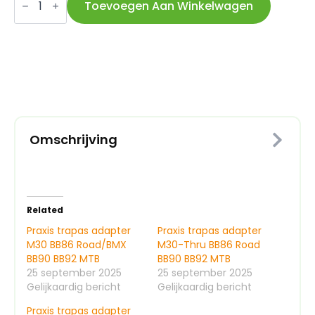
trapas
Toevoegen Aan Winkelwagen
adapter
M24
Sram
GPX
BB86
BB90
BB92
Road/MTB
aantal
Omschrijving
Related
Praxis trapas adapter
Praxis trapas adapter
M30 BB86 Road/BMX
M30-Thru BB86 Road
BB90 BB92 MTB
BB90 BB92 MTB
25 september 2025
25 september 2025
Gelijkaardig bericht
Gelijkaardig bericht
Praxis trapas adapter