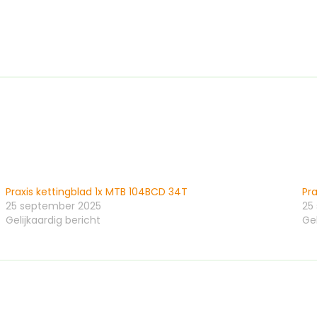
10/11/12sp
aantal
Praxis kettingblad 1x MTB 104BCD 34T
Pra
25 september 2025
25
Gelijkaardig bericht
Gel