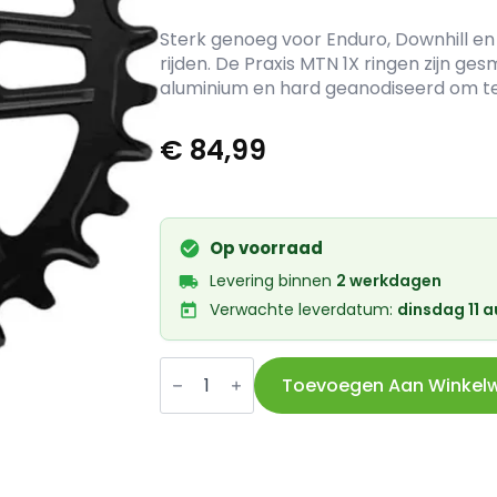
Sterk genoeg voor Enduro, Downhill e
rijden. De Praxis MTN 1X ringen zijn g
aluminium en hard geanodiseerd om te
€
84,99
Op voorraad
Levering binnen
2 werkdagen
Verwachte leverdatum:
dinsdag 11 
Praxis
kettingblad
Toevoegen Aan Winkel
1x
MTB
DM
34T
3mm-
offset