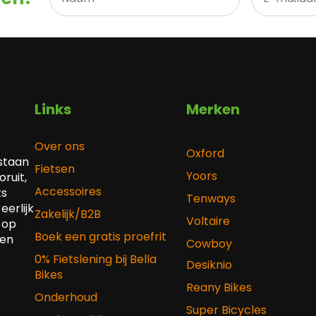
*
Links
Merken
Over ons
Oxford
 staan
Fietsen
Yoors
ruit,
Accessoires
ts
Tenways
eerlijk
Zakelijk/B2B
Voltaire
 op
Boek een gratis proefrit
 en
Cowboy
0% Fietslening bij Bella
Desiknio
Bikes
Reany Bikes
Onderhoud
Super Bicycles