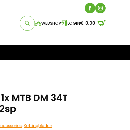
€
0,00
WEBSHOP
LOGIN
Search
for:
 1x MTB DM 34T
12sp
ccessories
,
Kettingbladen