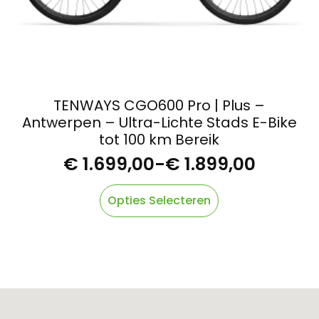
TENWAYS CGO600 Pro | Plus –
Antwerpen – Ultra-Lichte Stads E-Bike
tot 100 km Bereik
€
1.699,00
-
€
1.899,00
Prijsklasse:
€ 1.699,00
Dit
Opties Selecteren
product
tot
heeft
€ 1.899,00
meerdere
variaties.
Deze
optie
kan
gekozen