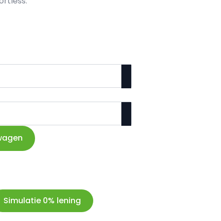
ortless.
wagen
Simulatie 0% lening