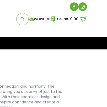
€
0,00
WEBSHOP
LOGIN
Search
for:
 connection, and harmony. The
o bring you closer—not just to the
 With their seamless design and
inspire confidence and create a