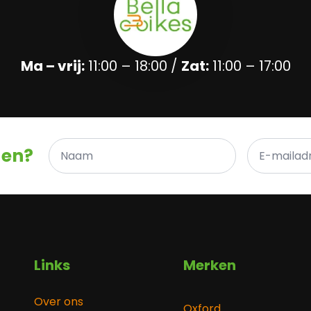
Ma – vrij:
11:00 – 18:00 /
Zat:
11:00 – 17:00
Naam
E-
gen?
*
mailadres
*
Links
Merken
Over ons
Oxford