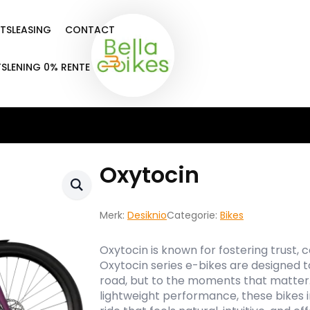
ETSLEASING
CONTACT
TSLENING 0% RENTE
Oxytocin
Merk:
Desiknio
Categorie:
Bikes
Oxytocin is known for fostering trust,
Oxytocin series e-bikes are designed t
road, but to the moments that matter.
lightweight performance, these bikes 