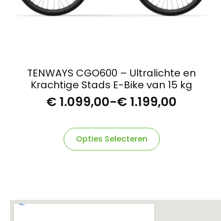
TENWAYS CGO600 – Ultralichte en
Krachtige Stads E-Bike van 15 kg
€
1.099,00
-
€
1.199,00
Prijsklasse:
€ 1.099,00
Dit
tot
Opties Selecteren
product
€ 1.199,00
heeft
meerdere
variaties.
Deze
optie
kan
gekozen