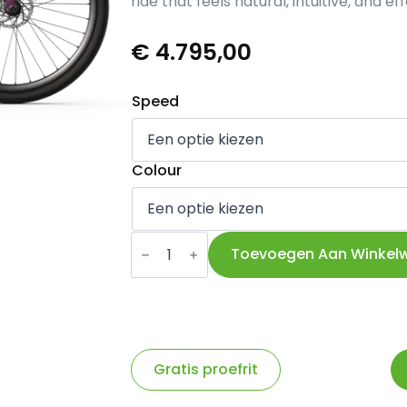
ride that feels natural, intuitive, and eff
€
4.795,00
Speed
Colour
Oxytocin
aantal
Toevoegen Aan Winkel
Gratis proefrit