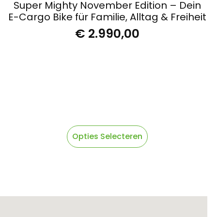
Super Mighty November Edition – Dein
E-Cargo Bike für Familie, Alltag & Freiheit
€
2.990,00
Dit
Opties Selecteren
product
heeft
meerdere
variaties.
Deze
optie
kan
gekozen