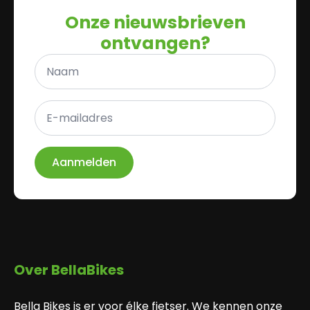
Onze nieuwsbrieven
ontvangen?
Naam
*
E-
mailadres
*
Aanmelden
Over BellaBikes
Bella Bikes is er voor élke fietser. We kennen onze