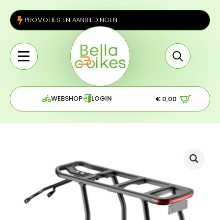
PROMOTIES EN AANBIEDINGEN
Search
for:
WEBSHOP
LOGIN
€
0,00