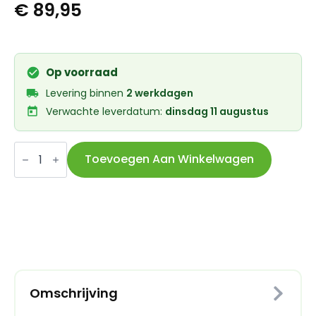
€
89,95
Op voorraad
Levering binnen
2 werkdagen
Verwachte leverdatum:
dinsdag 11 augustus
Massload
achterdrager
Toevoegen Aan Winkelwagen
aluminium
MIK
aantal
Omschrijving