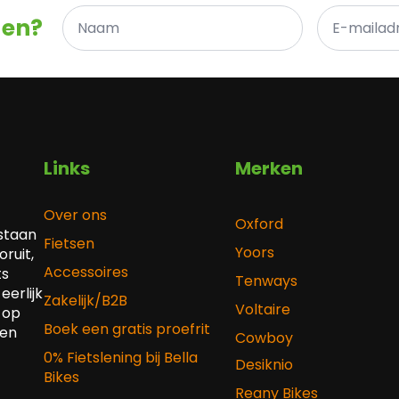
Naam
E-
gen?
*
mailadres
*
Links
Merken
Over ons
Oxford
 staan
Fietsen
Yoors
ruit,
Accessoires
ts
Tenways
eerlijk
Zakelijk/B2B
Voltaire
 op
Boek een gratis proefrit
 en
Cowboy
0% Fietslening bij Bella
Desiknio
Bikes
Reany Bikes