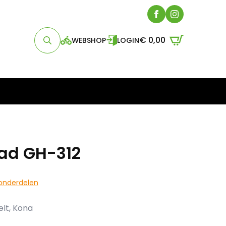
€
0,00
WEBSHOP
LOGIN
Search
for:
pad GH-312
onderdelen
elt, Kona