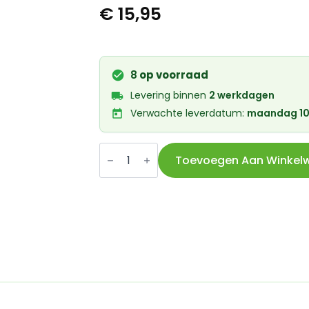
€
15,95
8
op voorraad
Levering binnen
2 werkdagen
Verwachte leverdatum:
maandag 10
Marwi
derailleur
Toevoegen Aan Winkel
pad
GH-
312
aantal