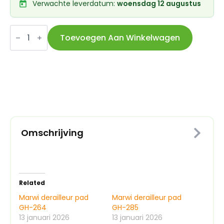
Verwachte leverdatum:
woensdag 12 augustus
Marwi
derailleur
Toevoegen Aan Winkelwagen
pad
GH-
288
aantal
Omschrijving
Related
Marwi derailleur pad
Marwi derailleur pad
GH-264
GH-285
13 januari 2026
13 januari 2026