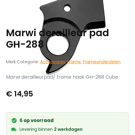
Marwi derailleur pad
GH-288
Merk:
Categorie:
Accessoires
,
Frame
,
Frameonderdelen
Marwi derailleurpad/ frame haak GH-288 Cube
€
14,95
6
op voorraad
Levering binnen
2 werkdagen