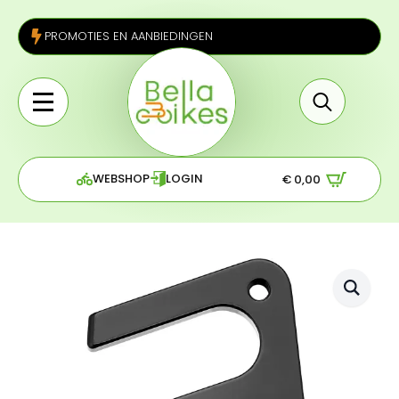
PROMOTIES EN AANBIEDINGEN
Search
for:
WEBSHOP
LOGIN
€
0,00