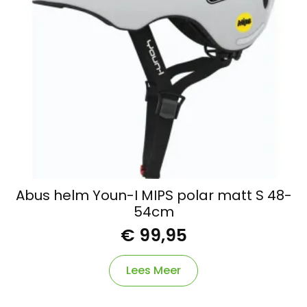
Abus helm Youn-I MIPS polar matt S 48-
54cm
€
99,95
Lees Meer