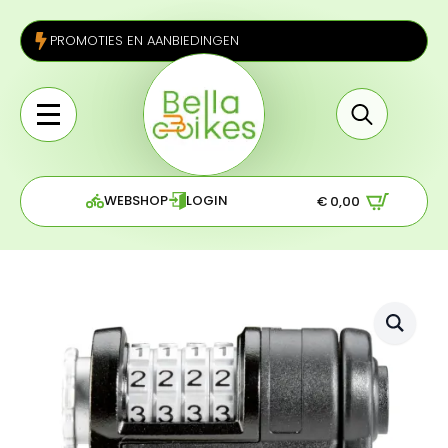
PROMOTIES EN AANBIEDINGEN
Search
for:
WEBSHOP
LOGIN
€
0,00