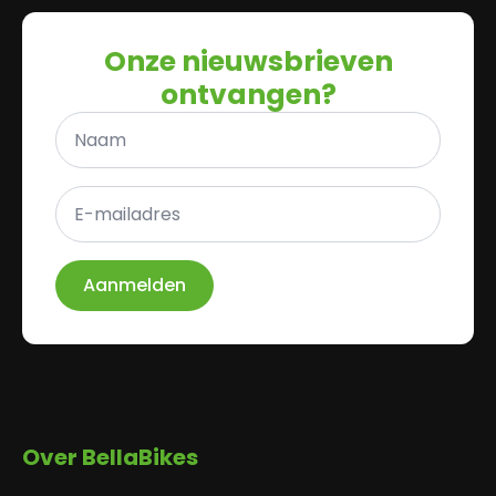
Onze nieuwsbrieven
ontvangen?
Naam
*
E-
mailadres
*
Aanmelden
Over BellaBikes