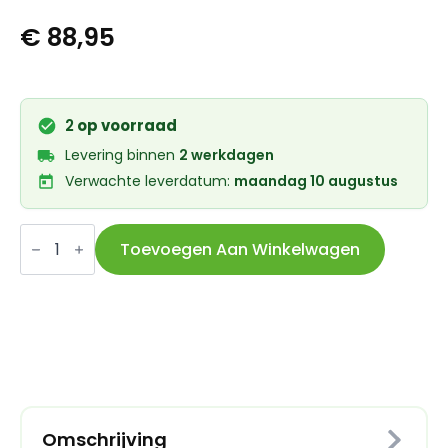
€
88,95
2
op voorraad
Levering binnen
2 werkdagen
Verwachte leverdatum:
maandag 10 augustus
Kryptonite
vouwslot
Toevoegen Aan Winkelwagen
code
Keeper
585
aantal
Omschrijving