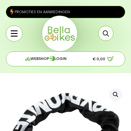
PROMOTIES EN AANBIEDINGEN
Search
for:
WEBSHOP
LOGIN
€
0,00