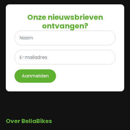
Onze nieuwsbrieven
ontvangen?
Naam
*
E-
mailadres
*
Aanmelden
Over BellaBikes