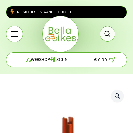
PROMOTIES EN AANBIEDINGEN
Search
for:
WEBSHOP
LOGIN
€
0,00