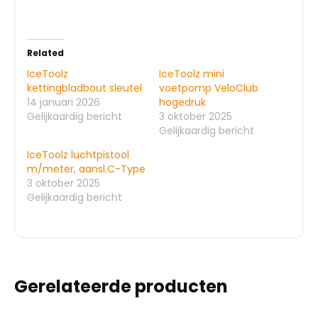
Related
IceToolz
IceToolz mini
kettingbladbout sleutel
voetpomp VeloClub
14 januari 2026
hogedruk
Gelijkaardig bericht
3 oktober 2025
Gelijkaardig bericht
IceToolz luchtpistool
m/meter, aansl.C-Type
3 oktober 2025
Gelijkaardig bericht
Gerelateerde producten