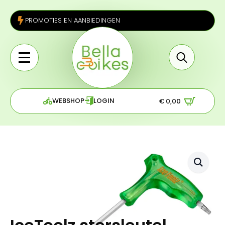
PROMOTIES EN AANBIEDINGEN
Search
for:
WEBSHOP
LOGIN
€
0,00