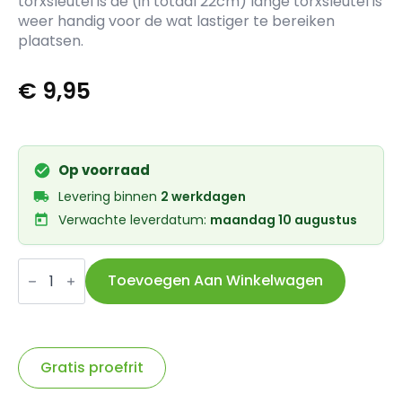
torxsleutel is de (in totaal 22cm) lange torxsleutel is
weer handig voor de wat lastiger te bereiken
plaatsen.
€
9,95
Op voorraad
Levering binnen
2 werkdagen
Verwachte leverdatum:
maandag 10 augustus
IceToolz
stersleutel
Toevoegen Aan Winkelwagen
Twinhead
met
handvat
T25
aantal
Gratis proefrit