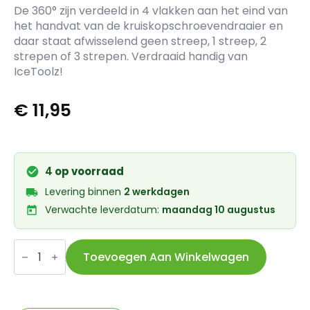
De 360° zijn verdeeld in 4 vlakken aan het eind van
het handvat van de kruiskopschroevendraaier en
daar staat afwisselend geen streep, 1 streep, 2
strepen of 3 strepen. Verdraaid handig van
IceToolz!
€
11,95
4
op voorraad
Levering binnen
2 werkdagen
Verwachte leverdatum:
maandag 10 augustus
IceToolz
schroevendraaier
Toevoegen Aan Winkelwagen
kruiskop
PH2
magneet
aantal