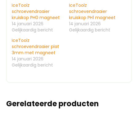
IceToolz
IceToolz
schroevendraaier
schroevendraaier
kruiskop PH0 magneet
kruiskop PH1 magneet
14 januari 2026
14 januari 2026
Gelijkaardig bericht
Gelijkaardig bericht
IceToolz
schroevendraaier plat
3mm met magneet
14 januari 2026
Gelijkaardig bericht
Gerelateerde producten