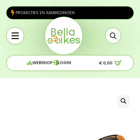
PROMOTIES EN AANBIEDINGEN
Search
for:
WEBSHOP
LOGIN
€
0,00